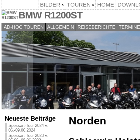
BILDER
TOUREN
HOME
DOWNL
BMW R1200ST
AD-HOC TOUREN
ALLGEMEIN
REISEBERICHTE
TERMINE
Neueste Beiträge
Norden
Spessart-Tour 2024 v.
06.-09.06.2024
Spessart Tour 2023 v.