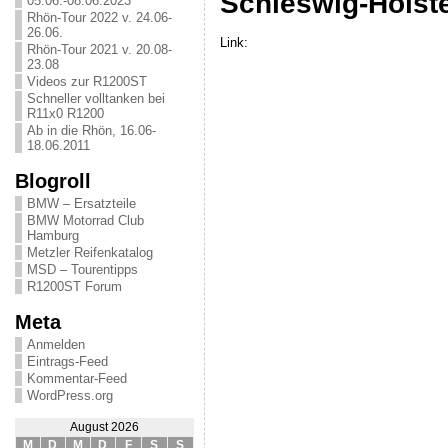
Schleswig-Holst
05.06.-08.06.2023
Rhön-Tour 2022 v. 24.06-
26.06.
Link:
Rhön-Tour 2021 v. 20.08-
23.08
Videos zur R1200ST
Schneller volltanken bei
R11x0 R1200
Ab in die Rhön, 16.06-
18.06.2011
Blogroll
BMW – Ersatzteile
BMW Motorrad Club
Hamburg
Metzler Reifenkatalog
MSD – Tourentipps
R1200ST Forum
Meta
Anmelden
Eintrags-Feed
Kommentar-Feed
WordPress.org
August 2026
M
D
M
D
F
S
S