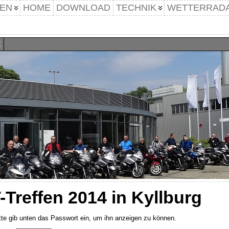
EN
HOME
DOWNLOAD
TECHNIK
WETTERRAD
E
-Treffen 2014 in Kyllburg
itte gib unten das Passwort ein, um ihn anzeigen zu können.