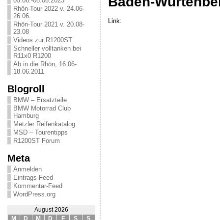
Baden-Würtenbe
05.06.-08.06.2023
Rhön-Tour 2022 v. 24.06-
26.06.
Link:
Rhön-Tour 2021 v. 20.08-
23.08
Videos zur R1200ST
Schneller volltanken bei
R11x0 R1200
Ab in die Rhön, 16.06-
18.06.2011
Blogroll
BMW – Ersatzteile
BMW Motorrad Club
Hamburg
Metzler Reifenkatalog
MSD – Tourentipps
R1200ST Forum
Meta
Anmelden
Eintrags-Feed
Kommentar-Feed
WordPress.org
August 2026
M
D
M
D
F
S
S