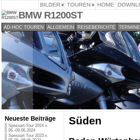
BILDER
TOUREN
HOME
DOWNL
BMW R1200ST
AD-HOC TOUREN
ALLGEMEIN
REISEBERICHTE
TERMINE
Neueste Beiträge
Süden
Spessart-Tour 2024 v.
06.-09.06.2024
Spessart Tour 2023 v.